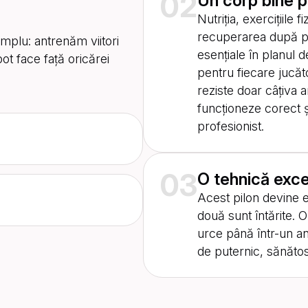
02
Un corp bine p
Nutriția, exercițiile 
recuperarea după pr
implu: antrenăm viitori
esențiale în planul
ot face față oricărei
pentru fiecare jucăt
reziste doar câțiva
funcționeze corect ș
profesionist.
03
O tehnică exce
Acest pilon devine es
două sunt întărite. 
urce până într-un an
de puternic, sănătos 