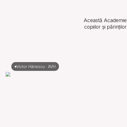
Această Academie s-
copiilor și părinți
Victor Hănescu · AVH