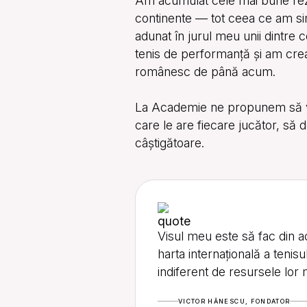
Am acumulat cele mai bune rezu
continente — tot ceea ce am simț
adunat în jurul meu unii dintre ce
tenis de performanță și am creat
românesc de până acum.
La Academie ne propunem să valo
care le are fiecare jucător, să 
câștigătoare.
Visul meu este să fac din 
harta internațională a tenisu
indiferent de resursele lor 
VICTOR HĂNESCU, FONDATOR