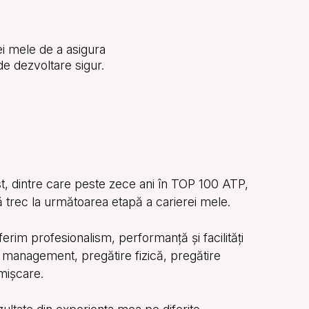
ei mele de a asigura
de dezvoltare sigur.
st, dintre care peste zece ani în TOP 100 ATP,
 trec la următoarea etapă a carierei mele.
im profesionalism, performanță și facilități
e, management, pregătire fizică, pregătire
 mișcare.