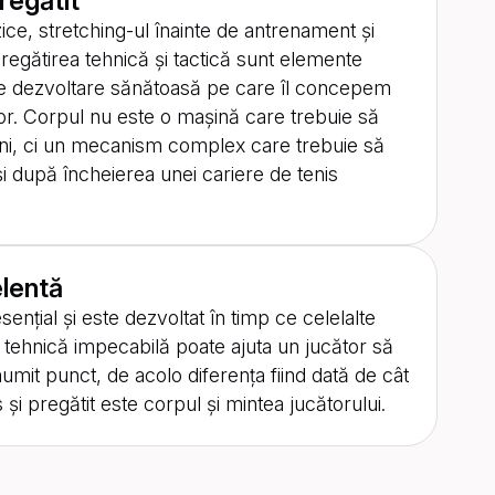
regătit
fizice, stretching-ul înainte de antrenament și
egătirea tehnică și tactică sunt elemente
 de dezvoltare sănătoasă pe care îl concepem
or. Corpul nu este o mașină care trebuie să
 ani, ci un mecanism complex care trebuie să
i după încheierea unei cariere de tenis
lentă
ențial și este dezvoltat în timp ce celelalte
O tehnică impecabilă poate ajuta un jucător să
umit punct, de acolo diferența fiind dată de cât
și pregătit este corpul și mintea jucătorului.