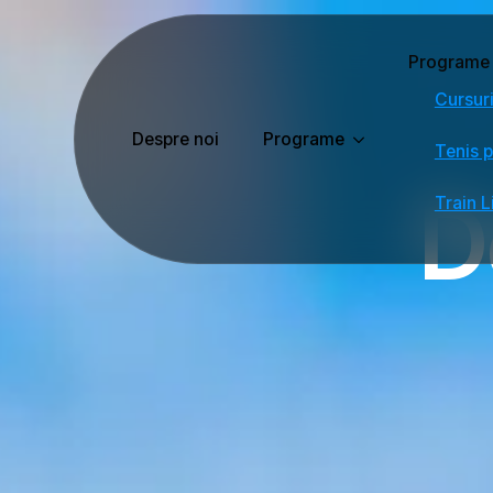
Programe
Cursuri
Despre noi
Programe
Tenis p
D
Train L