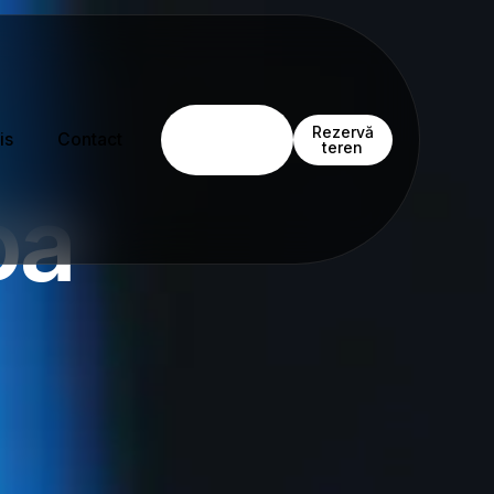
Rezervă
Rezervă
is
Contact
teren
teren
pa