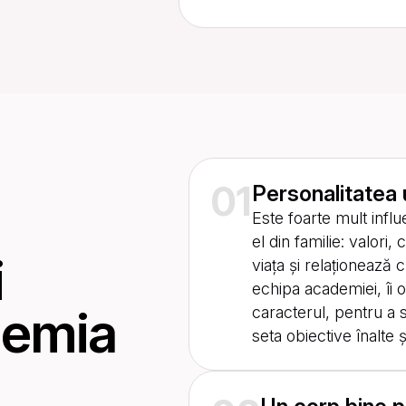
01
Personalitatea
Este foarte mult influ
el din familie: valor
i
viața și relaționează cu
echipa academiei, îi 
demia
caracterul, pentru a 
seta obiective înalte