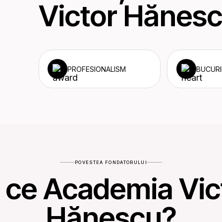
Victor Hănesc
Play
PROFESIONALISM
BUCURI
POVESTEA FONDATORULUI
 ce Academia Vic
Hănescu?