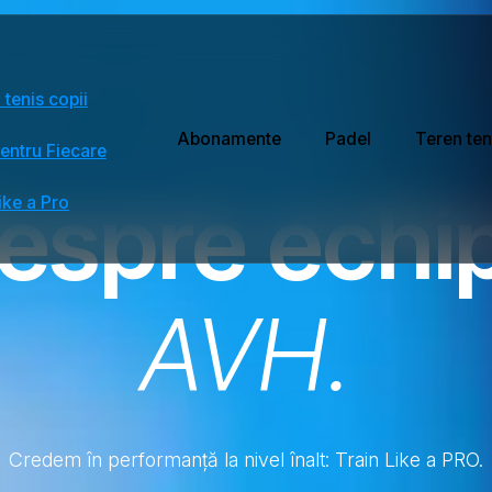
 tenis copii
Abonamente
Padel
Teren ten
entru Fiecare
DESPRE ACADEMIE
espre echi
ike a Pro
AVH.
Credem în performanță la nivel înalt: Train Like a PRO.