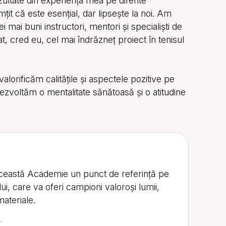
ltate din experiența mea pe diferite
it că este esențial, dar lipsește la noi. Am
i mai buni instructori, mentori și specialiști de
, cred eu, cel mai îndrăzneț proiect în tenisul
rificăm calitățile și aspectele pozitive pe
dezvoltăm o mentalitate sănătoasă și o atitudine
această Academie un punct de referință pe
lui, care va oferi campioni valoroși lumii,
materiale.