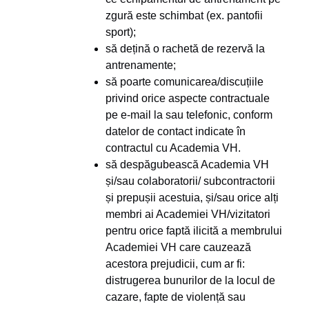
zgură este schimbat (ex. pantofii
sport);
să dețină o rachetă de rezervă la
antrenamente;
să poarte comunicarea/discuțiile
privind orice aspecte contractuale
pe e-mail la sau telefonic, conform
datelor de contact indicate în
contractul cu Academia VH.
să despăgubească Academia VH
și/sau colaboratorii/ subcontractorii
și prepușii acestuia, și/sau orice alți
membri ai Academiei VH/vizitatori
pentru orice faptă ilicită a membrului
Academiei VH care cauzează
acestora prejudicii, cum ar fi:
distrugerea bunurilor de la locul de
cazare, fapte de violență sau