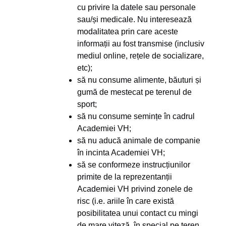
cu privire la datele sau personale
sau/și medicale. Nu interesează
modalitatea prin care aceste
informații au fost transmise (inclusiv
mediul online, rețele de socializare,
etc);
să nu consume alimente, băuturi și
gumă de mestecat pe terenul de
sport;
să nu consume semințe în cadrul
Academiei VH;
să nu aducă animale de companie
în incinta Academiei VH;
să se conformeze instrucțiunilor
primite de la reprezentanții
Academiei VH privind zonele de
risc (i.e. ariile în care există
posibilitatea unui contact cu mingi
de mare viteză, în special pe teren