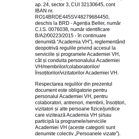
ap. 24, sector 3, CUI 32130645, cont
IBAN nr.
RO14BRDE445SV48279684450,
deschis la BRD - Agenția Beller, număr
C.I.S. 0076038, număr identificare
B/A2/00223/2015 - în continuare
denumită “Academia VH”), reglementând
deopotrivă regulile privind accesul la
serviciile și programele Academiei VH,
cât și conduita personalului Academiei
VH/membrilor/colaboratorilor/
însoțitorilor/vizitatorilor Academiei VH.
Respectarea regulilor din prezentul
document este obligatorie pentru
personalul Academiei VH, pentru
colaboratori, antrenori, membrii, însoțitori,
vizitatori și alte persoane fizice/juridice
care vizitează Academia VH și/sau
participă la programele/serviciile
Academiei VH (aceste categorii sunt
denumite colectiv „Persoanele vizate”).