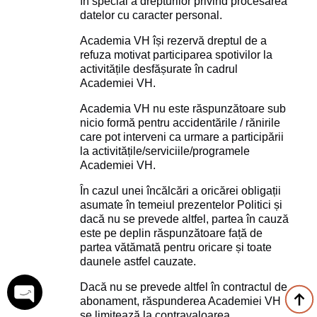
în special a drepturilor privind procesarea
datelor cu caracter personal.
Academia VH își rezervă dreptul de a
refuza motivat participarea spotivilor la
activitățile desfășurate în cadrul
Academiei VH.
Academia VH nu este răspunzătoare sub
nicio formă pentru accidentările / rănirile
care pot interveni ca urmare a participării
la activitățile/serviciile/programele
Academiei VH.
În cazul unei încălcări a oricărei obligații
asumate în temeiul prezentelor Politici și
dacă nu se prevede altfel, partea în cauză
este pe deplin răspunzătoare față de
partea vătămată pentru oricare și toate
daunele astfel cauzate.
Dacă nu se prevede altfel în contractul de
abonament, răspunderea Academiei VH
se limitează la contravaloarea