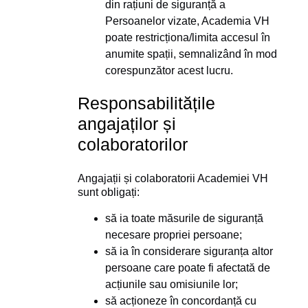
din rațiuni de siguranță a
Persoanelor vizate, Academia VH
poate restricționa/limita accesul în
anumite spații, semnalizând în mod
corespunzător acest lucru.
Responsabilitățile
angajaților și
colaboratorilor
Angajații și colaboratorii Academiei VH
sunt obligați:
să ia toate măsurile de siguranță
necesare propriei persoane;
să ia în considerare siguranța altor
persoane care poate fi afectată de
acțiunile sau omisiunile lor;
să acționeze în concordanță cu