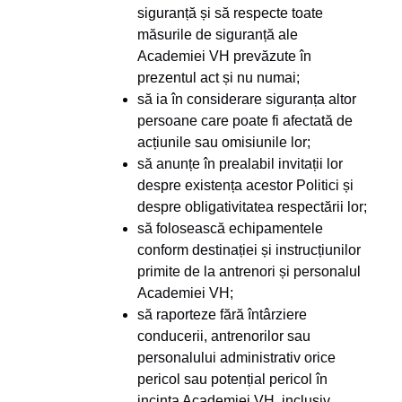
siguranță și să respecte toate
măsurile de siguranță ale
Academiei VH prevăzute în
prezentul act și nu numai;
să ia în considerare siguranța altor
persoane care poate fi afectată de
acțiunile sau omisiunile lor;
să anunțe în prealabil invitații lor
despre existența acestor Politici și
despre obligativitatea respectării lor;
să folosească echipamentele
conform destinației și instrucțiunilor
primite de la antrenori și personalul
Academiei VH;
să raporteze fără întârziere
conducerii, antrenorilor sau
personalului administrativ orice
pericol sau potențial pericol în
incinta Academiei VH, inclusiv