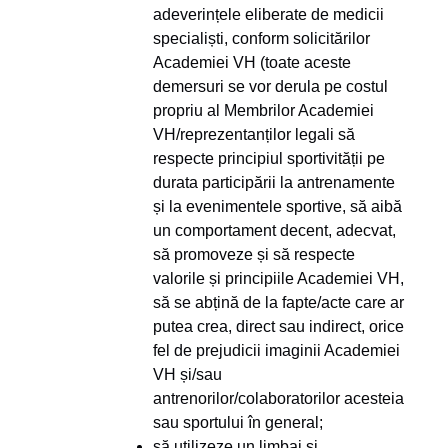
adeverințele eliberate de medicii
specialiști, conform solicitărilor
Academiei VH (toate aceste
demersuri se vor derula pe costul
propriu al Membrilor Academiei
VH/reprezentanților legali să
respecte principiul sportivității pe
durata participării la antrenamente
și la evenimentele sportive, să aibă
un comportament decent, adecvat,
să promoveze și să respecte
valorile și principiile Academiei VH,
să se abțină de la fapte/acte care ar
putea crea, direct sau indirect, orice
fel de prejudicii imaginii Academiei
VH și/sau
antrenorilor/colaboratorilor acesteia
sau sportului în general;
să utilizeze un limbaj și