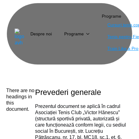
Programe
Cursuri tenis cop
Despre noi
Programe
Tenis pentru Fi
Termeni și condiții
Train Like a Pro
There are no
Prevederi generale
headings in
this
Prezentul document se aplică în cadrul
document.
Asociației Tenis Club „Victor Hănescu”
(structură sportivă privată, autorizată și
care funcționează conform legii, cu sediul
social în București, str. Lucrețiu
Pătrășcanu, nr. 17, bl. MC18, sc.1, et. 6,