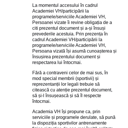
La momentul accesului în cadrul
Academiei VH/participării la
programele/serviciile Academiei VH,
Persoanei vizate îi revine obligația de a
citi prezentul document și a-și însuși
prevederile acestuia. Prin prezența în
cadrul Academiei VH/participării la
programele/serviciile Academiei VH,
Persoana vizată își asumă cunoașterea și
însușirea prezentului document și
respectarea lui întocmai.
Fără a contraveni celor de mai sus, în
mod special membrii (sportivii) și
reprezentanții lor legali trebuie să
citească cu atenție prezentul document,
să și-l însușească și să îl respecte
întocmai.
Academia VH își propune ca, prin
serviciile și programele derulate, să pună
la dispoziția sportivilor antrenamente