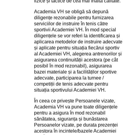
fizice și tactice de cea mai înaltă calitate.
Academia VH se obligă să depună
diligențe rezonabile pentru furnizarea
serviciilor de instruire în tenis către
sportivii Academiei VH. În mod special
diligențele se vor referi la identificarea și
aplicarea metodelor de instruire adecvate
și aplicate pentru situația fiecărui sportiv
al Academiei VH, alegerea antrenorilor și
asigurarea continuității acestora (pe cât
posibil în mod rezonabil), asigurarea
bazei materiale și a facilităților sportive
adecvate, participarea la turnee /
competiții de tenis adecvate pentru
situația sportivului Academiei VH.
În ceea ce privește Persoanele vizate,
Academia VH va pune toate diligențele
pentru a asigura în mod rezonabil
sănătatea, siguranța și bunăstarea
Persoanelor vizate, pe durata prezenței
acestora în incintele/bazele Academiei