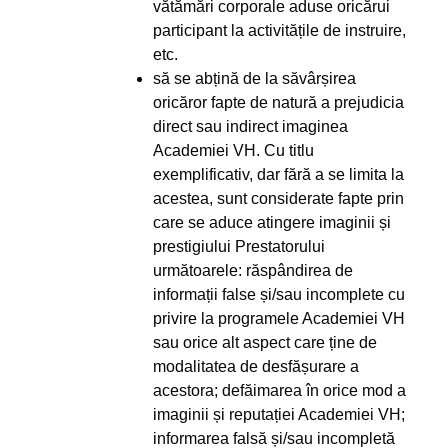
vătămări corporale aduse oricărui
participant la activitățile de instruire,
etc.
să se abțină de la săvârșirea
oricăror fapte de natură a prejudicia
direct sau indirect imaginea
Academiei VH. Cu titlu
exemplificativ, dar fără a se limita la
acestea, sunt considerate fapte prin
care se aduce atingere imaginii și
prestigiului Prestatorului
următoarele: răspândirea de
informații false și/sau incomplete cu
privire la programele Academiei VH
sau orice alt aspect care ține de
modalitatea de desfășurare a
acestora; defăimarea în orice mod a
imaginii și reputației Academiei VH;
informarea falsă și/sau incompletă