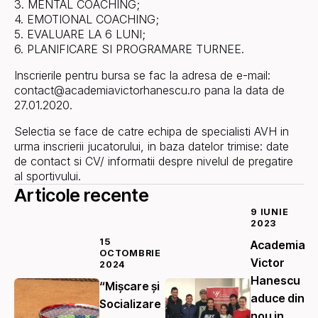
3. MENTAL COACHING;
4. EMOTIONAL COACHING;
5. EVALUARE LA 6 LUNI;
6. PLANIFICARE SI PROGRAMARE TURNEE.
Inscrierile pentru bursa se fac la adresa de e-mail:
contact@academiavictorhanescu.ro pana la data de
27.01.2020.
Selectia se face de catre echipa de specialisti AVH in
urma inscrierii jucatorului, in baza datelor trimise: date
de contact si CV/ informatii despre nivelul de pregatire
al sportivului.
Articole recente
9 IUNIE
2023
15
Academia
OCTOMBRIE
Victor
2024
Hanescu
“Mișcare și
aduce din
Socializare
nou in