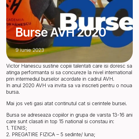
Burse AVH 2020
9 iunie 2023
Victor Hanescu sustine copiii talentati care isi doresc sa
atinga performanta si sa concureze la nivel international
prin intermediul burselor acordate in cadrul AVH.
In anul 2020 AVH va invita sa va inscrieti pentru o noua
bursa.
Mai jos veti gasi atat continutul cat si cerintele bursei.
Bursa se adreseaza copiilor in grupa de varsta 13-16 ani
care sunt clasati in top 15 national si constau in:
1. TENIS;
2. PREGATIRE FIZICA – 5 sedinte/ luna;