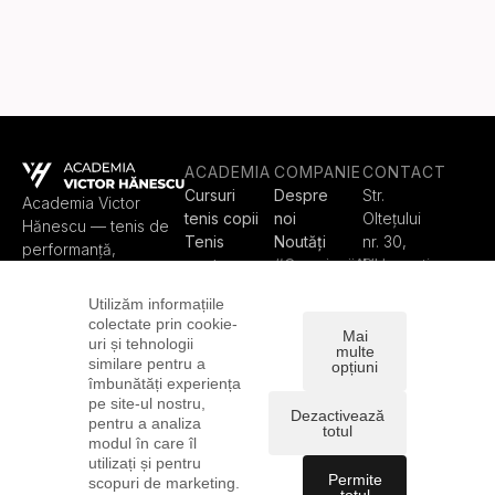
ACADEMIA
COMPANIE
CONTACT
Cursuri
Despre
Str.
Academia Victor
tenis copii
noi
Olteţului
Hănescu — tenis de
Tenis
Noutăți
nr. 30,
performanță,
pentru
#CampioniiAVH
București
programe pentru
fiecare
Contact
contact@
copii, juniori, adulți și
Utilizăm informațiile
Train Like
academia
Padel Club, în
colectate prin cookie-
a Pro
victorhan
Mai
București.
uri și tehnologii
multe
Padel
escu.ro
similare pentru a
opțiuni
Teren
+4 0738
îmbunătăți experiența
pe site-ul nostru,
tenis
855 561
Dezactivează
pentru a analiza
Rezervă
+4 0799
totul
modul în care îl
teren
999 395
utilizați și pentru
Permite
scopuri de marketing.