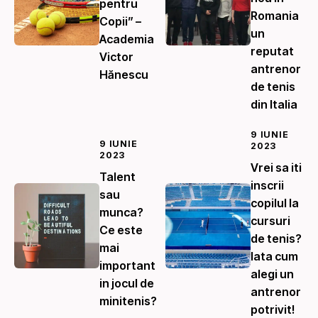
pentru
Romania
Copii” –
un
Academia
reputat
Victor
antrenor
Hănescu
de tenis
din Italia
9 IUNIE
9 IUNIE
2023
2023
Vrei sa iti
Talent
inscrii
sau
copilul la
munca?
cursuri
Ce este
de tenis?
mai
Iata cum
important
alegi un
in jocul de
antrenor
minitenis?
potrivit!