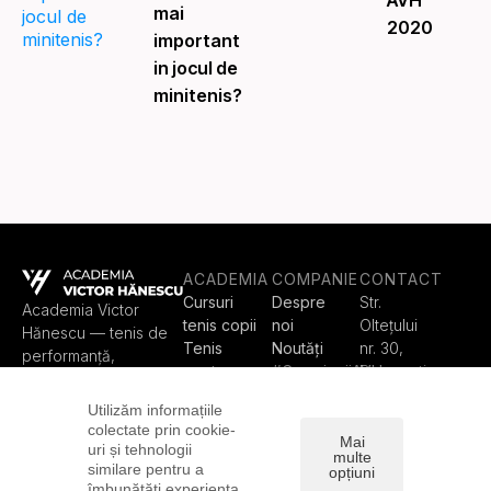
mai
2020
important
in jocul de
minitenis?
ACADEMIA
COMPANIE
CONTACT
Cursuri
Despre
Str.
Academia Victor
tenis copii
noi
Olteţului
Hănescu — tenis de
Tenis
Noutăți
nr. 30,
performanță,
pentru
#CampioniiAVH
București
programe pentru
fiecare
Contact
contact@
copii, juniori, adulți și
Utilizăm informațiile
Train Like
academia
Padel Club, în
colectate prin cookie-
a Pro
victorhan
Mai
București.
uri și tehnologii
multe
Padel
escu.ro
similare pentru a
opțiuni
Teren
+4 0738
îmbunătăți experiența