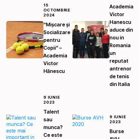
15
Academia
OCTOMBRIE
Victor
2024
Hanescu
“Mișcare și
aduce din
Socializare
nou in
pentru
Romania
Copii” –
un
Academia
reputat
Victor
antrenor
Hănescu
de tenis
din Italia
9 IUNIE
2023
Talent
9 IUNIE
sau
2023
munca?
Burse
Ce este
AVH