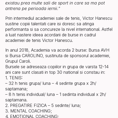
existau prea multe sali de sport in care sa ma pot
antrena pe perioada iernii.”
Prin intermediul academiei sale de tenis, Victor Hanescu
sustine copiii talentati care isi doresc sa atinga
performanta si sa concureze la nivel international. Astfel
a luat nastere ideea acordarii de burse in cadrul
academiei de tenis Victor Hanescu.
In anul 2018, Academia va acorda 2 burse: Bursa AVH
si Bursa CAROLINO, sustinuta de sponsorul academiei,
Grupul Caroli.
Bursele se adreseaza copiilor in grupa de varsta 12-14
ani care sunt clasati in top 30 national si constau in:
1. TENIS:
– 32 h tenis grupa/ luna – 4 sedinte grupa x 2h/
saptamana;
– 8 h tenis individual/ luna – 1 sedinta individual x 2h/
saptamana.
2. PREGATIRE FIZICA – 5 sedinte/ luna;
3. MENTAL COACHING;
4. EMOTIONAL COACHING;