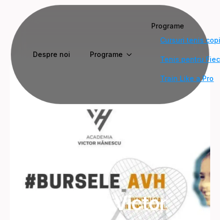
Programe
Cursuri tenis copi
Despre noi
Programe
Tenis pentru Fie
Train Like a Pro
Academia Victor